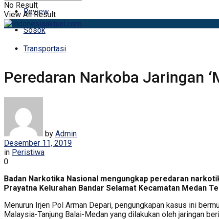
No Result
Review
View All Result
Sosok
Transportasi
Peredaran Narkoba Jaringan 
by
Admin
Desember 11, 2019
in
Peristiwa
0
Badan Narkotika Nasional mengungkap peredaran narkotika
Prayatna Kelurahan Bandar Selamat Kecamatan Medan Tem
Menurun Irjen Pol Arman Depari, pengungkapan kasus ini bermul
Malaysia-Tanjung Balai-Medan yang dilakukan oleh jaringan beri