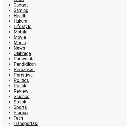
Gadget
Gaming
Health
Hukum
Lifestyle
Mobile
Movie
Music
News
Olahraga
Pariwisata
Pendidikan
Perbankan
Peristiwa
Politics
Politik
Review
Science
Sosok
Sports
Startup
Tech
Transportasi