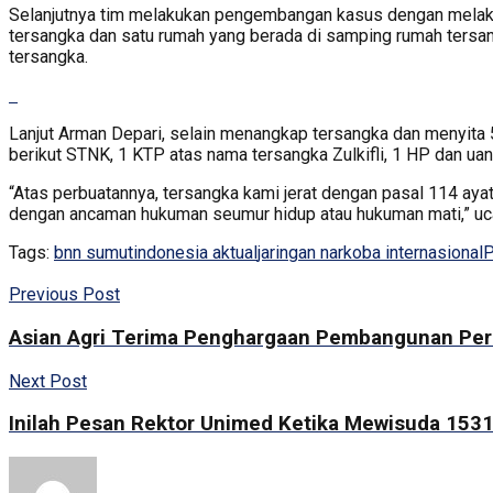
Selanjutnya tim melakukan pengembangan kasus dengan melakuk
tersangka dan satu rumah yang berada di samping rumah tersa
tersangka.
Lanjut Arman Depari, selain menangkap tersangka dan menyita
berikut STNK, 1 KTP atas nama tersangka Zulkifli, 1 HP dan uan
“Atas perbuatannya, tersangka kami jerat dengan pasal 114 ayat
dengan ancaman hukuman seumur hidup atau hukuman mati,” uc
Tags:
bnn sumut
indonesia aktual
jaringan narkoba internasional
P
Previous Post
Asian Agri Terima Penghargaan Pembangunan Per
Next Post
Inilah Pesan Rektor Unimed Ketika Mewisuda 1531