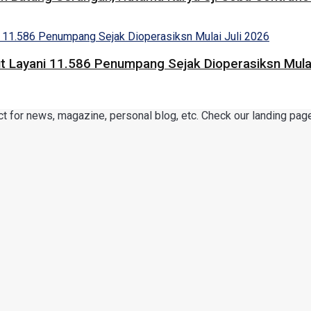
 Layani 11.586 Penumpang Sejak Dioperasiksn Mulai
or news, magazine, personal blog, etc. Check our landing page 