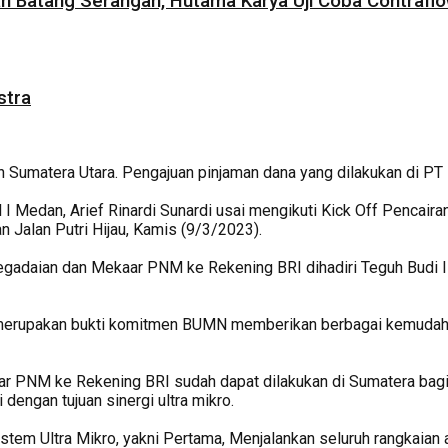
 Batang Serangan, Hutama Karya Uji Coba Contraflow
stra
Sumatera Utara. Pengajuan pinjaman dana yang dilakukan di PT 
 Medan, Arief Rinardi Sunardi usai mengikuti Kick Off Pencai
 Jalan Putri Hijau, Kamis (9/3/2023).
egadaian dan Mekaar PNM ke Rekening BRI dihadiri Teguh Budi I
NM merupakan bukti komitmen BUMN memberikan berbagai kemuda
 PNM ke Rekening BRI sudah dapat dilakukan di Sumatera bagian
 dengan tujuan sinergi ultra mikro.
em Ultra Mikro, yakni Pertama, Menjalankan seluruh rangkaian a