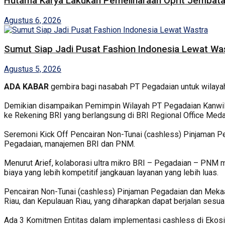
Hutama Karya Lakukan Pemeliharaan Oprit Jembatan
Agustus 6, 2026
Sumut Siap Jadi Pusat Fashion Indonesia Lewat Wa
Agustus 5, 2026
ADA KABAR
gembira bagi nasabah PT Pegadaian untuk wilayah 
Demikian disampaikan Pemimpin Wilayah PT Pegadaian Kanwil I
ke Rekening BRI yang berlangsung di BRI Regional Office Medan
Seremoni Kick Off Pencairan Non-Tunai (cashless) Pinjaman P
Pegadaian, manajemen BRI dan PNM.
Menurut Arief, kolaborasi ultra mikro BRI – Pegadaian – P
biaya yang lebih kompetitif jangkauan layanan yang lebih luas.
Pencairan Non-Tunai (cashless) Pinjaman Pegadaian dan Mekaar
Riau, dan Kepulauan Riau, yang diharapkan dapat berjalan sesuai
Ada 3 Komitmen Entitas dalam implementasi cashless di Ekosist