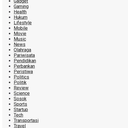
Gadget
Gaming
Health
Hukum
Lifestyle
Mobile
Movie
Music
News
Olahraga
Pariwisata
Pendidikan
Perbankan
Peristiwa
Politics
Politik
Review
Science
Sosok
Sports
Startup
Tech
Transportasi
Travel