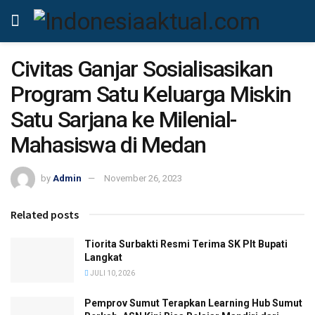
Civitas Ganjar Sosialisasikan
Program Satu Keluarga Miskin
Satu Sarjana ke Milenial-
Mahasiswa di Medan
by
Admin
November 26, 2023
Related posts
Tiorita Surbakti Resmi Terima SK Plt Bupati
Langkat
JULI 10, 2026
Pemprov Sumut Terapkan Learning Hub Sumut