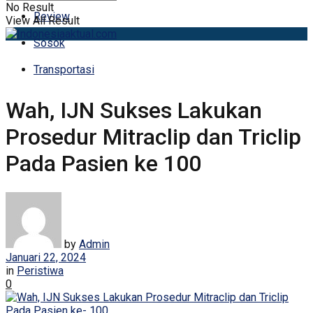
No Result
Review
View All Result
Sosok
Transportasi
Wah, IJN Sukses Lakukan
Prosedur Mitraclip dan Triclip
Pada Pasien ke 100
by
Admin
Januari 22, 2024
in
Peristiwa
0