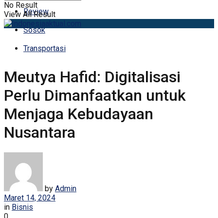
No Result
Review
View All Result
Sosok
Transportasi
Meutya Hafid: Digitalisasi
Perlu Dimanfaatkan untuk
Menjaga Kebudayaan
Nusantara
by
Admin
Maret 14, 2024
in
Bisnis
0