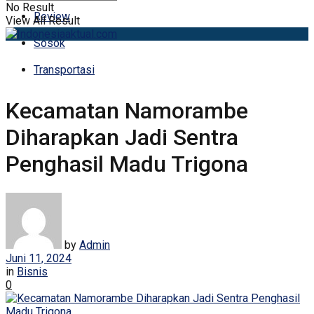
No Result
Review
View All Result
Sosok
Transportasi
Kecamatan Namorambe
Diharapkan Jadi Sentra
Penghasil Madu Trigona
by
Admin
Juni 11, 2024
in
Bisnis
0