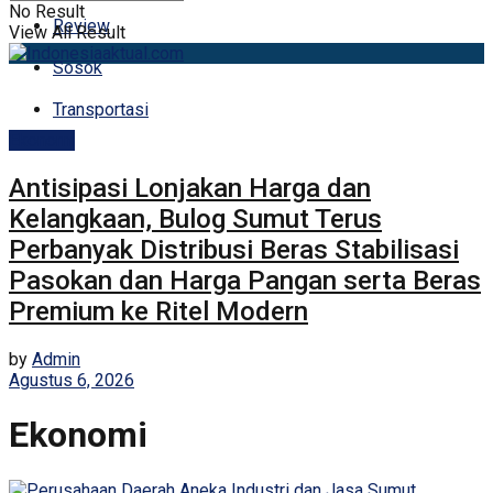
No Result
Review
View All Result
Sosok
Transportasi
Ekonomi
Antisipasi Lonjakan Harga dan
Kelangkaan, Bulog Sumut Terus
Perbanyak Distribusi Beras Stabilisasi
Pasokan dan Harga Pangan serta Beras
Premium ke Ritel Modern
by
Admin
Agustus 6, 2026
Ekonomi