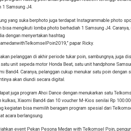
h 1 Samsung J4.
ung yang suka berphoto juga terdapat Instagrammable photo spot 
n bisa mengikuti lomba photo berhadiah 1 Samsung J4. Caranya
dia dengan menyertakan hashtag
medanwithTelkomselPoin2019,” papar Ricky.
kan pelanggan di akhir periode tukar poin, sambungnya, juga di
 satu unit sepeda motor Honda Beat, satu unit handphone Sams
omi Band4. Caranya, pelanggan cukup menukar satu poin dengan 
tinya akan diundi secara digital.
erdapat juga program Ahoi Dance dengan menukarkan satu Telkom
 kulkas, Xiaomi Band4 dan 10 voucher M-Kios senilai Rp 100.0
g kegiatan bisa memilih beragam program spesial dari Telkoms
at acara berlangsung.
iahkan event Pekan Pesona Medan with Telkomsel Poin, pengun