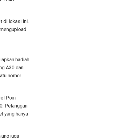
di lokasi ini,
, mengupload
siapkan hadiah
ung A30 dan
satu nomor
sel Poin
00. Pelanggan
el yang hanya
jung juga