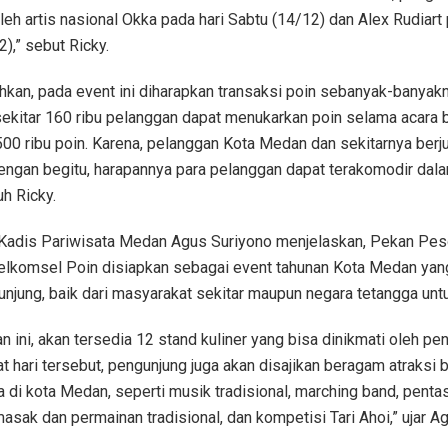
oleh artis nasional Okka pada hari Sabtu (14/12) dan Alex Rudiart 
),” sebut Ricky.
an, pada event ini diharapkan transaksi poin sebanyak-banyakn
sekitar 160 ribu pelanggan dapat menukarkan poin selama acara
500 ribu poin. Karena, pelanggan Kota Medan dan sekitarnya berj
 Dengan begitu, harapannya para pelanggan dapat terakomodir da
uh Ricky.
Kadis Pariwisata Medan Agus Suriyono menjelaskan, Pekan Pes
elkomsel Poin disiapkan sebagai event tahunan Kota Medan yan
njung, baik dari masyarakat sekitar maupun negara tetangga untu
n ini, akan tersedia 12 stand kuliner yang bisa dinikmati oleh pe
 hari tersebut, pengunjung juga akan disajikan beragam atraksi 
a di kota Medan, seperti musik tradisional, marching band, penta
sak dan permainan tradisional, dan kompetisi Tari Ahoi,” ujar A