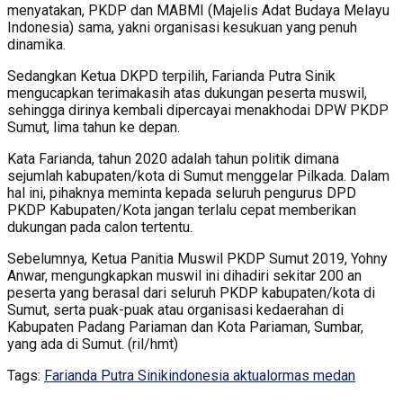
menyatakan, PKDP dan MABMI (Majelis Adat Budaya Melayu
Indonesia) sama, yakni organisasi kesukuan yang penuh
dinamika.
Sedangkan Ketua DKPD terpilih, Farianda Putra Sinik
mengucapkan terimakasih atas dukungan peserta muswil,
sehingga dirinya kembali dipercayai menakhodai DPW PKDP
Sumut, lima tahun ke depan.
Kata Farianda, tahun 2020 adalah tahun politik dimana
sejumlah kabupaten/kota di Sumut menggelar Pilkada. Dalam
hal ini, pihaknya meminta kepada seluruh pengurus DPD
PKDP Kabupaten/Kota jangan terlalu cepat memberikan
dukungan pada calon tertentu.
Sebelumnya, Ketua Panitia Muswil PKDP Sumut 2019, Yohny
Anwar, mengungkapkan muswil ini dihadiri sekitar 200 an
peserta yang berasal dari seluruh PKDP kabupaten/kota di
Sumut, serta puak-puak atau organisasi kedaerahan di
Kabupaten Padang Pariaman dan Kota Pariaman, Sumbar,
yang ada di Sumut. (ril/hmt)
Tags:
Farianda Putra Sinik
indonesia aktual
ormas medan