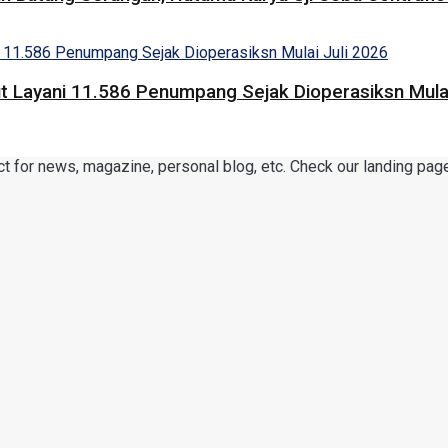
 Layani 11.586 Penumpang Sejak Dioperasiksn Mulai
or news, magazine, personal blog, etc. Check our landing page 