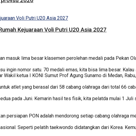
rprovsu 2026
umah Kejuaraan Voli Putri U20 Asia 2027
kan masuk lima besar klasemen perolehan medali pada Pekan O
ingin nomor satu. 70 medali emas, kita bisa lima besar. Kalau se
 ujar Wakil ketua I KONI Sumut Prof Agung Sunarno di Medan, Rabu,
ntuk atlet yang berasal dari 58 cabang olahraga dari total 66 ca
dua pada Juni. Kemarin hasil tes fisik, kita pelatda mulai 1 Juli
an persiapan PON adalah mendorong setiap cabang olahraga mengi
nasional. Seperti pelatih taekwondo didatangkan dari Korea. Kemud