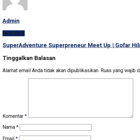
Admin
Next Post
SuperAdventure Superpreneur Meet Up | Gofar H
Tinggalkan Balasan
Alamat email Anda tidak akan dipublikasikan.
Ruas yang wajib d
Komentar
*
Nama
*
Email
*