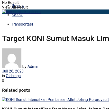
No Result
Review
View All Result
Sosok
Transportasi
Target KONI Sumut Masuk Lim
by
Admin
Juli 26, 2023
in
Olahraga
0
Related posts