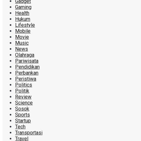
Gadget
Gaming
Health
Hukum
Lifestyle
Mobile
Movie
Music
News
Olahraga
Pariwisata
Pendidikan
Perbankan
Peristiwa
Politics
Politik
Review
Science
Sosok
Sports
Startup
Tech
Transportasi
Travel