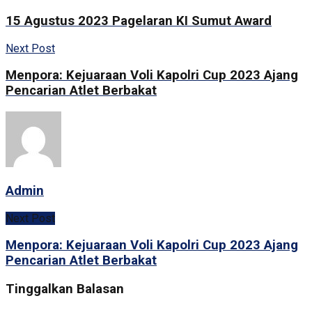
15 Agustus 2023 Pagelaran KI Sumut Award
Next Post
Menpora: Kejuaraan Voli Kapolri Cup 2023 Ajang
Pencarian Atlet Berbakat
Admin
Next Post
Menpora: Kejuaraan Voli Kapolri Cup 2023 Ajang
Pencarian Atlet Berbakat
Tinggalkan Balasan