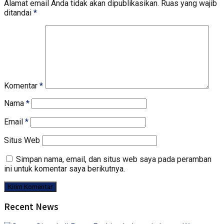
Alamat email Anda tidak akan dipublikasikan.
Ruas yang wajib
ditandai
*
Komentar
*
Nama
*
Email
*
Situs Web
Simpan nama, email, dan situs web saya pada peramban
ini untuk komentar saya berikutnya.
Recent News