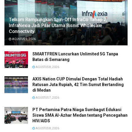
Telkom Rampungkan Spin-Off InfraCo Tahap 2,
InfraNexia Jadi Pilar Utama Bisnis Wholesale
Connectivity
AGUSTUS 9, 2026
SMARTFREN Luncurkan Unlimited 5G Tanpa
Batas di Semarang
AGUSTUS 8, 2026
AXIS Nation CUP Dimulai Dengan Total Hadiah
Ratusan Juta Rupiah, 42 Tim Sumut Bertanding
di Medan
AGUSTUS 7, 2026
PT Pertamina Patra Niaga Sumbagut Edukasi
Siswa SMA Al-Azhar Medan tentang Pencegahan
HIV/AIDS
AGUSTUS 8, 2026