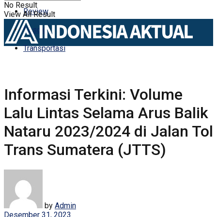
No Result
Review
View All Result
Sosok
Transportasi
Informasi Terkini: Volume
Lalu Lintas Selama Arus Balik
Nataru 2023/2024 di Jalan Tol
Trans Sumatera (JTTS)
by
Admin
Desember 31, 2023