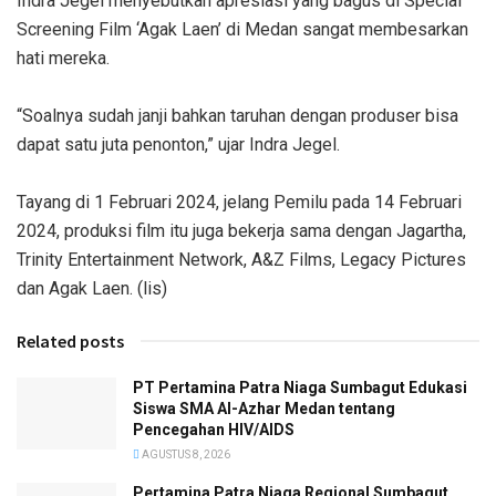
Indra Jegel menyebutkan apresiasi yang bagus di Special
Screening Film ‘Agak Laen’ di Medan sangat membesarkan
hati mereka.
“Soalnya sudah janji bahkan taruhan dengan produser bisa
dapat satu juta penonton,” ujar Indra Jegel.
Tayang di 1 Februari 2024, jelang Pemilu pada 14 Februari
2024, produksi film itu juga bekerja sama dengan Jagartha,
Trinity Entertainment Network, A&Z Films, Legacy Pictures
dan Agak Laen. (lis)
Related posts
PT Pertamina Patra Niaga Sumbagut Edukasi
Siswa SMA Al-Azhar Medan tentang
Pencegahan HIV/AIDS
AGUSTUS 8, 2026
Pertamina Patra Niaga Regional Sumbagut