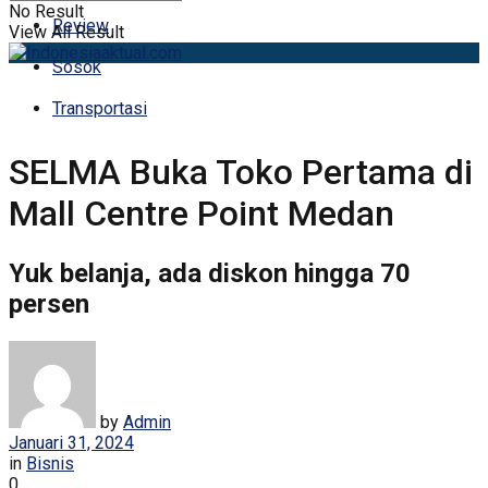
No Result
Review
View All Result
Sosok
Transportasi
SELMA Buka Toko Pertama di
Mall Centre Point Medan
Yuk belanja, ada diskon hingga 70
persen
by
Admin
Januari 31, 2024
in
Bisnis
0