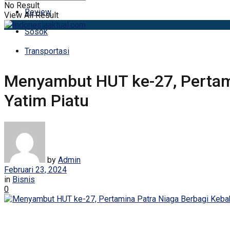
No Result
Review
View All Result
Sosok
Transportasi
Menyambut HUT ke-27, Pertam
Yatim Piatu
by
Admin
Februari 23, 2024
in
Bisnis
0