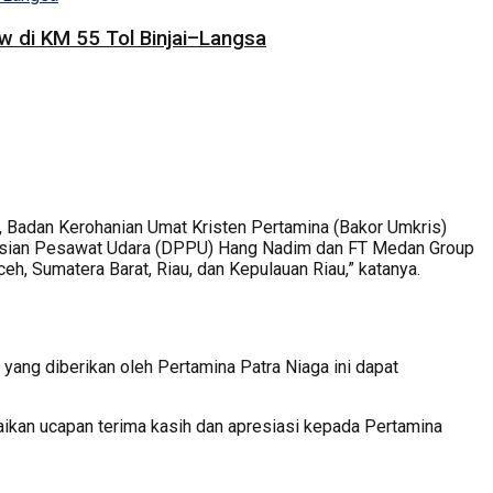
 di KM 55 Tol Binjai–Langsa
, Badan Kerohanian Umat Kristen Pertamina (Bakor Umkris)
engisian Pesawat Udara (DPPU) Hang Nadim dan FT Medan Group
ceh, Sumatera Barat, Riau, dan Kepulauan Riau,” katanya.
yang diberikan oleh Pertamina Patra Niaga ini dapat
paikan ucapan terima kasih dan apresiasi kepada Pertamina