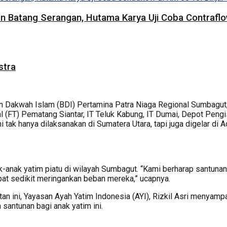
 Batang Serangan, Hutama Karya Uji Coba Contraflow
stra
an Dakwah Islam (BDI) Pertamina Patra Niaga Regional Sumbagut
al (FT) Pematang Siantar, IT Teluk Kabung, IT Dumai, Depot P
tak hanya dilaksanakan di Sumatera Utara, tapi juga digelar di A
k-anak yatim piatu di wilayah Sumbagut. “Kami berharap santunan 
at sedikit meringankan beban mereka,” ucapnya.
tan ini, Yayasan Ayah Yatim Indonesia (AYI), Rizkil Asri menyam
santunan bagi anak yatim ini.