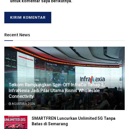
untuk komentar saya berikutnya.
Recent News
Telkom Rampungkan Spin-Off InfraCo Tahap 2,
InfraNexia Jadi Pilar Utama Bisnis Wholesale
Connectivity
AGUSTUS 9, 2026
SMARTFREN Luncurkan Unlimited 5G Tanpa
Batas di Semarang