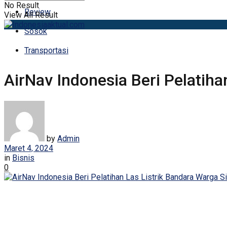
No Result
Review
View All Result
Sosok
Transportasi
AirNav Indonesia Beri Pelatiha
by
Admin
Maret 4, 2024
in
Bisnis
0