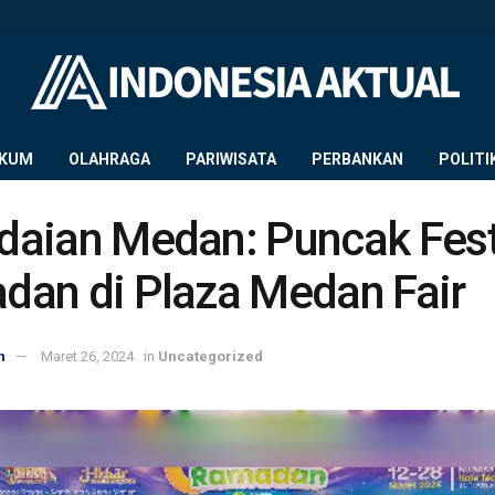
KUM
OLAHRAGA
PARIWISATA
PERBANKAN
POLITI
aian Medan: Puncak Fest
an di Plaza Medan Fair
n
Maret 26, 2024
in
Uncategorized