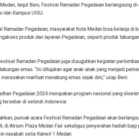
 Medan, lanjut Beni, Festival Ramadan Pegadaian berlangsung di du
pi dan Kampus UISU.
al Ramadan Pegadaian, masyarakat Kota Medan bisa belanja di
ngakses produk dan layanan Pegadaian, seperti produk tabunga
i Festival Ramadan Pegadaian juga disuguhkan kegiatan perlomba
tabungan emas. “Ini ditujukan agar anak-anak yang menjadi pem
 merasakan manfaat menabung emas sejak dini,” ucap Beni.
adhan Pegadaian 2024 merupakan program nasional yang diselen
g tersebar di seluruh Indonesia.
hkan, puncak acara Festival Ramadan Pegadaian akan berlangs
4, di Atrium Plaza Medan Fair sekaligus penyerahan hadiah bag
in nasabah setia Kanwil 1 Medan.