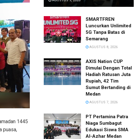
AGUSTUS 9, 2026
SMARTFREN
Luncurkan Unlimited
5G Tanpa Batas di
Semarang
AGUSTUS 8, 2026
AXIS Nation CUP
Dimulai Dengan Total
Hadiah Ratusan Juta
Rupiah, 42 Tim
Sumut Bertanding di
Medan
AGUSTUS 7, 2026
PT Pertamina Patra
Ramadan 1445
Niaga Sumbagut
a puasa,
Edukasi Siswa SMA
Al-Azhar Medan