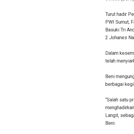
Turut hadir 
PWI Sumut, F
Basuki Tri An
2 Johanes Na
Dalam kesemp
telah menyia
Beni mengung
berbagai kegi
“Salah satu p
menghadirkan
Langit, sebag
Beni.