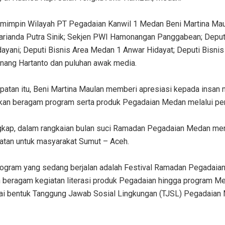
Pemimpin Wilayah PT Pegadaian Kanwil 1 Medan Beni Martina Mau
arianda Putra Sinik; Sekjen PWI Hamonangan Panggabean; Deput
dayani; Deputi Bisnis Area Medan 1 Anwar Hidayat; Deputi Bisni
nang Hartanto dan puluhan awak media.
atan itu, Beni Martina Maulan memberi apresiasi kepada insan 
rkan beragam program serta produk Pegadaian Medan melalui pe
kap, dalam rangkaian bulan suci Ramadan Pegadaian Medan m
atan untuk masyarakat Sumut – Aceh.
rogram yang sedang berjalan adalah Festival Ramadan Pegadaian
 beragam kegiatan literasi produk Pegadaian hingga program Me
ai bentuk Tanggung Jawab Sosial Lingkungan (TJSL) Pegadaian M