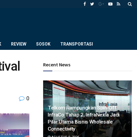
K
REVIEW
SOSOK
TRANSPORTASI
ival
Recent News
0
Telkom Rampungkan Spin-Off
InfraCo Tahap 2, InfraNexia Jadi
Pilar Utama Bisnis Wholesale
Connectivity