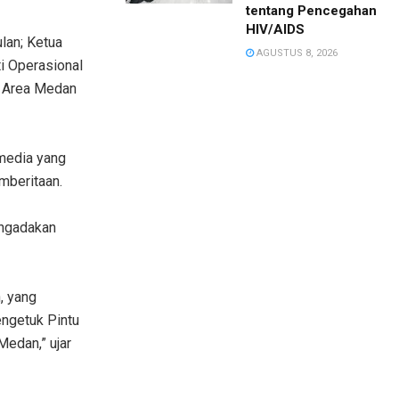
tentang Pencegahan
HIV/AIDS
lan; Ketua
AGUSTUS 8, 2026
i Operasional
s Area Medan
media yang
mberitaan.
engadakan
, yang
ngetuk Pintu
edan,” ujar