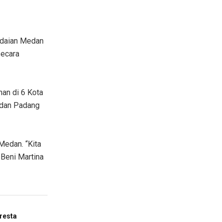
adaian Medan
secara
an di 6 Kota
 dan Padang
Medan. “Kita
 Beni Martina
resta