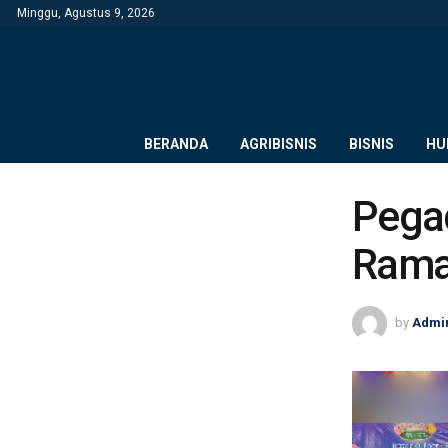
Minggu, Agustus 9, 2026
BERANDA
AGRIBISNIS
BISNIS
HU
Pegad
Ramad
by
Admi