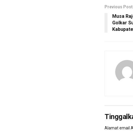
Previous Post
Musa Ra
Golkar S
Kabupate
Tinggalk
Alamat email A