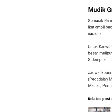
Mudik G
Semarak Rama
ikut ambil ba
nasional.
Untuk Kanwil 
besar, melipu
Sidempuan.
Jadwal kebera
(Pegadaian Me
Maulan, Pemi
Related post