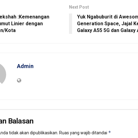
Next Post
jekshah :Kemenangan
Yuk Ngabuburit di Aweso
umut Linier dengan
Generation Space, Jajal 
n/Kota
Galaxy A55 5G dan Galaxy 
Admin
an Balasan
*
nda tidak akan dipublikasikan.
Ruas yang wajib ditandai