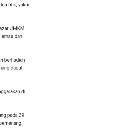
a titik, yakni
 bazar UMKM
n emas dan
an berhadiah
enang dapat
ggarakan di
ung pada 29 –
i pemenang