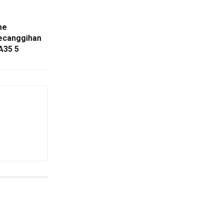
me
Kecanggihan
A35 5