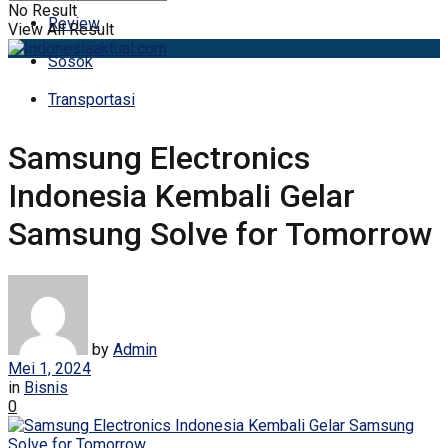
No Result
Review
View All Result
Sosok
Transportasi
Samsung Electronics
Indonesia Kembali Gelar
Samsung Solve for Tomorrow
by
Admin
Mei 1, 2024
in
Bisnis
0