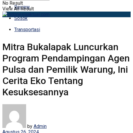
No Result
Review
View All Result
Sosok
Transportasi
Mitra Bukalapak Luncurkan
Program Pendampingan Agen
Pulsa dan Pemilik Warung, Ini
Cerita Eko Tentang
Kesuksesannya
by
Admin
Agustus 26, 2024