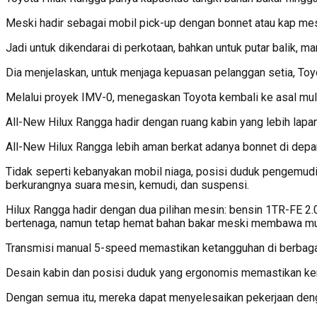
Meski hadir sebagai mobil pick-up dengan bonnet atau kap mesin
Jadi untuk dikendarai di perkotaan, bahkan untuk putar balik,
Dia menjelaskan, untuk menjaga kepuasan pelanggan setia, Toyo
Melalui proyek IMV-0, menegaskan Toyota kembali ke asal mu
All-New Hilux Rangga hadir dengan ruang kabin yang lebih lap
All-New Hilux Rangga lebih aman berkat adanya bonnet di depa
Tidak seperti kebanyakan mobil niaga, posisi duduk pengemudi
berkurangnya suara mesin, kemudi, dan suspensi.
Hilux Rangga hadir dengan dua pilihan mesin: bensin 1TR-FE 
bertenaga, namun tetap hemat bahan bakar meski membawa mu
Transmisi manual 5-speed memastikan ketangguhan di berbagai k
Desain kabin dan posisi duduk yang ergonomis memastikan ken
Dengan semua itu, mereka dapat menyelesaikan pekerjaan dengan