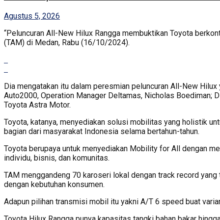
Agustus 5, 2026
“Peluncuran All-New Hilux Rangga membuktikan Toyota berkont
(TAM) di Medan, Rabu (16/10/2024).
Dia mengatakan itu dalam peresmian peluncuran All-New Hilu
Auto2000, Operation Manager Deltamas, Nicholas Boediman; Dir
Toyota Astra Motor.
Toyota, katanya, menyediakan solusi mobilitas yang holistik un
bagian dari masyarakat Indonesia selama bertahun-tahun.
Toyota berupaya untuk menyediakan Mobility for All dengan me
individu, bisnis, dan komunitas.
TAM menggandeng 70 karoseri lokal dengan track record yang t
dengan kebutuhan konsumen.
Adapun pilihan transmisi mobil itu yakni A/T 6 speed buat vari
Toyota Hilux Rangga punya kapasitas tangki bahan bakar hingga 