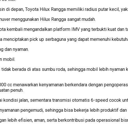
 di depan, Toyota Hilux Rangga memiliki radius putar kecil, yakn
 manuver menggunakan Hilux Rangga sangat mudah.
ta kembali mengandalkan platform IMV yang terbukti kuat dan tan
la menciptakan pick up serbaguna yang dapat memenuhi kebutu
ang dan nyaman.
n mobil.
 tidak berada di atas sumbu roda, sehingga mobil lebih nyaman 
2.000 cc menawarkan kenyamanan berkendara dengan pengoperasi
atan penuh.
ondisi jalan, sementara transmisi otomatis 6-speed cocok untuk
yamanan pengemudi, sehingga bisa bekerja lebih produktif dan
 lebih efisien, aman, serta berkontribusi pada operasional bisn