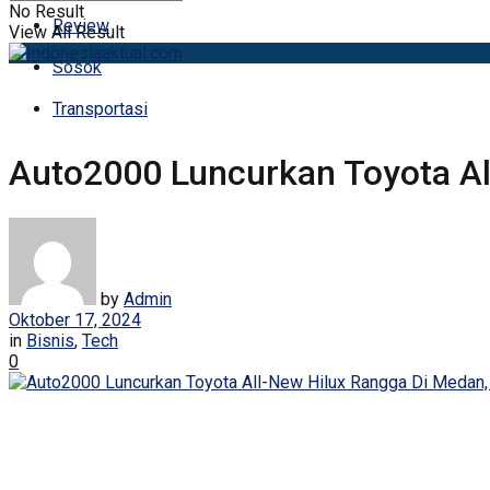
No Result
Review
View All Result
Sosok
Transportasi
Auto2000 Luncurkan Toyota Al
by
Admin
Oktober 17, 2024
in
Bisnis
,
Tech
0