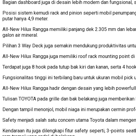
Bagian dashboard juga di desain lebih modern dan fungsional, s
Posisi sistem kemudi rack and pinion seperti mobil penumpang
putar hanya 4,9 meter.
All-New Hilux Rangga memiliki panjang dek 2.305 mm dan lebar 1
galon air mineral.
Pilihan 3 Way Deck juga semakin mendukung produktivitas untuk
All-New Hilux Rangga juga memiliki roof rack mounting point di
Terdapat juga 8 hook pada tutup bak kiri dan kanan, serta 4 hoo
Fungsionalitas tinggi ini terbilang baru untuk ukuran mobil pick 
All-New Hilux Rangga hadir dengan desain yang lebih powerfull 
Tulisan TOYOTA pada grille dan bak belakang juga memberikan 
Dengan tampil menonjol, mobil niaga ini merupakan cermin prof
Safety menjadi salah satu concern utama Toyota dalam menge
Kendaraan itu juga dilengkapi fitur safety seperti, 3-points se