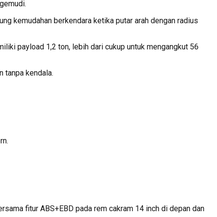
ngemudi.
kung kemudahan berkendara ketika putar arah dengan radius
liki payload 1,2 ton, lebih dari cukup untuk mengangkut 56
n tanpa kendala.
rn.
r, bersama fitur ABS+EBD pada rem cakram 14 inch di depan dan