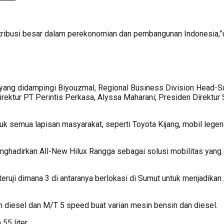
ribusi besar dalam perekonomian dan pembangunan Indonesia,”u
x yang didampingi Biyouzmal, Regional Business Division Head
ektur PT Perintis Perkasa, Alyssa Maharani; Presiden Direktur S
tuk semua lapisan masyarakat, seperti Toyota Kijang, mobil lege
nghadirkan All-New Hilux Rangga sebagai solusi mobilitas yang
eruji dimana 3 di antaranya berlokasi di Sumut untuk menjadika
an diesel dan M/T 5 speed buat varian mesin bensin dan diesel.
55 liter.