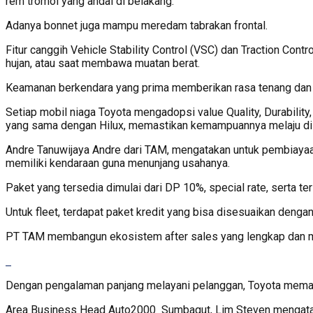
rem tromol yang andal di belakang.
Adanya bonnet juga mampu meredam tabrakan frontal.
Fitur canggih Vehicle Stability Control (VSC) dan Traction Cont
hujan, atau saat membawa muatan berat.
Keamanan berkendara yang prima memberikan rasa tenang dan 
Setiap mobil niaga Toyota mengadopsi value Quality, Durability,
yang sama dengan Hilux, memastikan kemampuannya melaju di 
Andre Tanuwijaya Andre dari TAM, mengatakan untuk pembiaya
memiliki kendaraan guna menunjang usahanya.
Paket yang tersedia dimulai dari DP 10%, special rate, serta ter
Untuk fleet, terdapat paket kredit yang bisa disesuaikan denga
PT TAM membangun ekosistem after sales yang lengkap dan mu
Dengan pengalaman panjang melayani pelanggan, Toyota memas
Area Business Head Auto2000 Sumbagut, Lim Steven mengataka