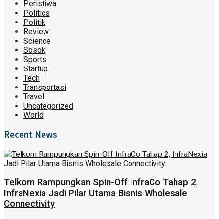
Peristiwa
Politics
Politik
Review
Science
Sosok
Sports
Startup
Tech
Transportasi
Travel
Uncategorized
World
Recent News
Telkom Rampungkan Spin-Off InfraCo Tahap 2,
InfraNexia Jadi Pilar Utama Bisnis Wholesale
Connectivity