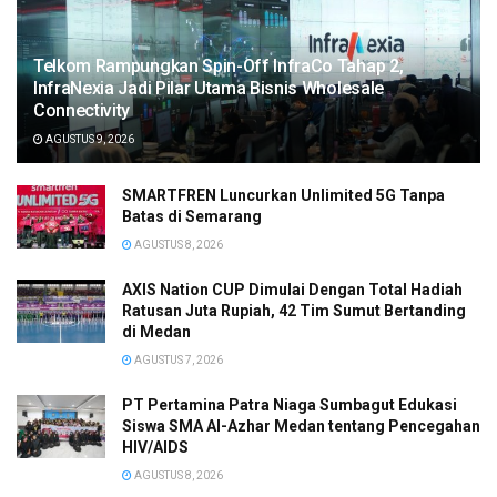
Telkom Rampungkan Spin-Off InfraCo Tahap 2,
InfraNexia Jadi Pilar Utama Bisnis Wholesale
Connectivity
AGUSTUS 9, 2026
SMARTFREN Luncurkan Unlimited 5G Tanpa
Batas di Semarang
AGUSTUS 8, 2026
AXIS Nation CUP Dimulai Dengan Total Hadiah
Ratusan Juta Rupiah, 42 Tim Sumut Bertanding
di Medan
AGUSTUS 7, 2026
PT Pertamina Patra Niaga Sumbagut Edukasi
Siswa SMA Al-Azhar Medan tentang Pencegahan
HIV/AIDS
AGUSTUS 8, 2026