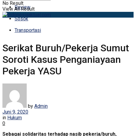
No Result
Review
View All Result
Sosok
Transportasi
Serikat Buruh/Pekerja Sumut
Soroti Kasus Penganiayaan
Pekerja YASU
by
Admin
Juni 9, 2020
in
Hukum
0
Sebagai solidaritas terhadap nasib pekerja/buruh,