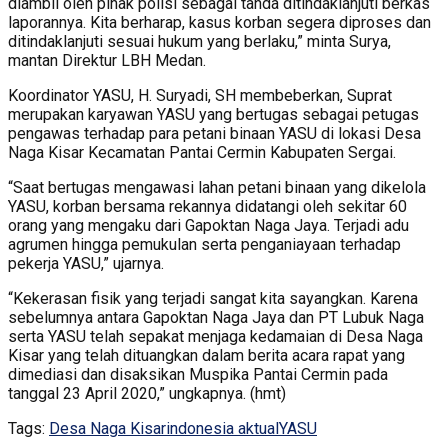
diambil oleh pihak polisi sebagai tanda ditindaklanjuti berkas
laporannya. Kita berharap, kasus korban segera diproses dan
ditindaklanjuti sesuai hukum yang berlaku,” minta Surya,
mantan Direktur LBH Medan.
Koordinator YASU, H. Suryadi, SH membeberkan, Suprat
merupakan karyawan YASU yang bertugas sebagai petugas
pengawas terhadap para petani binaan YASU di lokasi Desa
Naga Kisar Kecamatan Pantai Cermin Kabupaten Sergai.
“Saat bertugas mengawasi lahan petani binaan yang dikelola
YASU, korban bersama rekannya didatangi oleh sekitar 60
orang yang mengaku dari Gapoktan Naga Jaya. Terjadi adu
agrumen hingga pemukulan serta penganiayaan terhadap
pekerja YASU,” ujarnya.
“Kekerasan fisik yang terjadi sangat kita sayangkan. Karena
sebelumnya antara Gapoktan Naga Jaya dan PT Lubuk Naga
serta YASU telah sepakat menjaga kedamaian di Desa Naga
Kisar yang telah dituangkan dalam berita acara rapat yang
dimediasi dan disaksikan Muspika Pantai Cermin pada
tanggal 23 April 2020,” ungkapnya. (hmt)
Tags:
Desa Naga Kisar
indonesia aktual
YASU