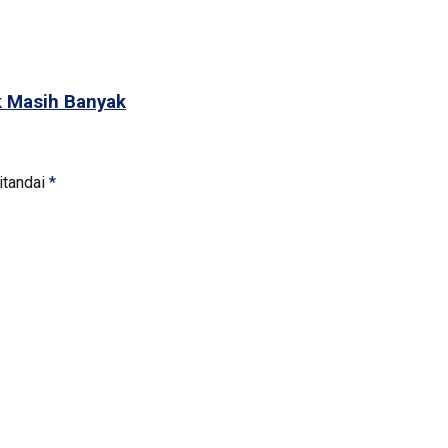
k Masih Banyak
itandai
*