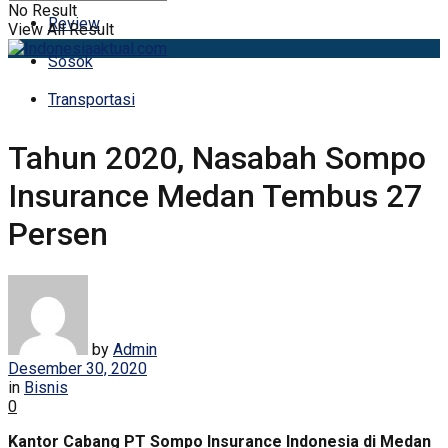
No Result
Review
View All Result
Sosok
Transportasi
Tahun 2020, Nasabah Sompo
Insurance Medan Tembus 27
Persen
by
Admin
Desember 30, 2020
in
Bisnis
0
Kantor Cabang PT Sompo Insurance Indonesia di Medan