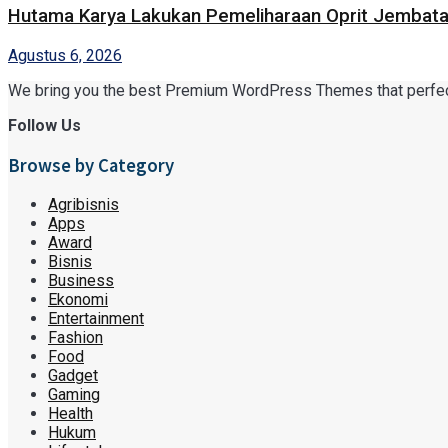
Hutama Karya Lakukan Pemeliharaan Oprit Jembatan
Agustus 6, 2026
We bring you the best Premium WordPress Themes that perfect f
Follow Us
Browse by Category
Agribisnis
Apps
Award
Bisnis
Business
Ekonomi
Entertainment
Fashion
Food
Gadget
Gaming
Health
Hukum