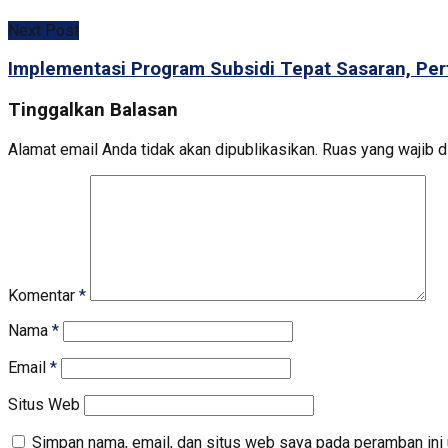
Next Post
Implementasi Program Subsidi Tepat Sasaran, Pert
Tinggalkan Balasan
Alamat email Anda tidak akan dipublikasikan.
Ruas yang wajib d
Komentar
*
Nama
*
Email
*
Situs Web
Simpan nama, email, dan situs web saya pada peramban ini 