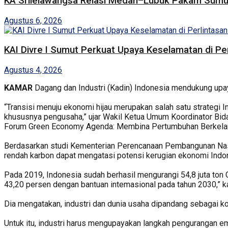
KA Srilelawangsa Relasi Medan–Lubuk Pakam Sumut
Agustus 6, 2026
KAI Divre I Sumut Perkuat Upaya Keselamatan di Pe
Agustus 4, 2026
KAMAR
Dagang dan Industri (Kadin) Indonesia mendukung upay
“Transisi menuju ekonomi hijau merupakan salah satu strategi
khususnya pengusaha,” ujar Wakil Ketua Umum Koordinator Bidan
Forum Green Economy Agenda: Membina Pertumbuhan Berkelanj
Berdasarkan studi Kementerian Perencanaan Pembangunan Na
rendah karbon dapat mengatasi potensi kerugian ekonomi Indon
Pada 2019, Indonesia sudah berhasil mengurangi 54,8 juta to
43,20 persen dengan bantuan intemasional pada tahun 2030,” k
Dia mengatakan, industri dan dunia usaha dipandang sebagai ko
Untuk itu, industri harus mengupayakan langkah pengurangan e