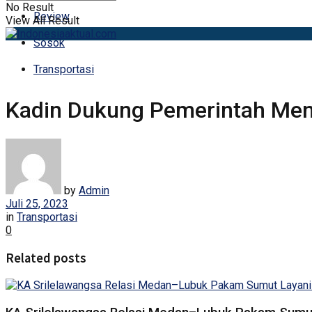
No Result
Review
View All Result
Sosok
Transportasi
Kadin Dukung Pemerintah Menc
by
Admin
Juli 25, 2023
in
Transportasi
0
Related posts