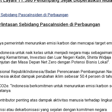
 Layani 11.586 Penumpang Sejak Dioperasiksn Mulai
rlintasan Sebidang PascaInsiden di Perbaungan
a pemerintah menurunkan emisi karbon dan mencapai target emisi
 Indonesia untuk naik kelas untuk menjadi negara maju sebagaim
g Kemaritiman, Investasi dan Luar Negeri Kadin, Shinta Widjaja 
utan dan Masa Depan Net Zero dengan Potensi Bisnis Lokal”.
sional RepublikIndonesia/Badan Perencanaan Pembangunan Nas
esia akibat dampak perubahan iklim sebesar 50.4 persen di tah
n CO2e. “Indonesia berkomitmen untuk menurunkan emisi karbon 
atanya.
ntributor penting atas dampak aktivitas manusia terhadap lingku
misi atau dekarbonisasi yang sejalan dengan komitmen negara.