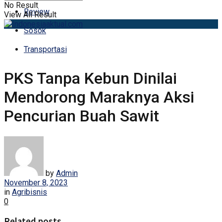
No Result
Review
View All Result
Sosok
Transportasi
PKS Tanpa Kebun Dinilai
Mendorong Maraknya Aksi
Pencurian Buah Sawit
by
Admin
November 8, 2023
in
Agribisnis
0
Related posts