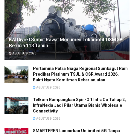
KAI Divre I Sumut Rawat Monumen Lokomotif DSM 38
Berusia 113 Tahun
AGUSTUS 9, 2026
Pertamina Patra Niaga Regional Sumbagut Raih
Predikat Platinum TSJL & CSR Award 2026,
Bukti Nyata Komitmen Keberlanjutan
AGUSTUS 9, 2026
Telkom Rampungkan Spin-Off InfraCo Tahap 2,
InfraNexia Jadi Pilar Utama Bisnis Wholesale
Connectivity
AGUSTUS 9, 2026
SMARTFREN Luncurkan Unlimited 5G Tanpa