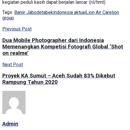
kegiatan peduli kasih dapat berjalan lancar. (ril/hmt)
Tags:
Banjir Jabodetabek
indonesia aktual
Lion Air Care
lion
group
Previous Post
Dua Mobile Photographer dari Indonesia
Memenangkan Kompetisi Fotografi Global ‘Shot
on realme’
Next Post
Proyek KA Sumut – Aceh Sudah 83% Dikebut
Rampung Tahun 2020
Admin