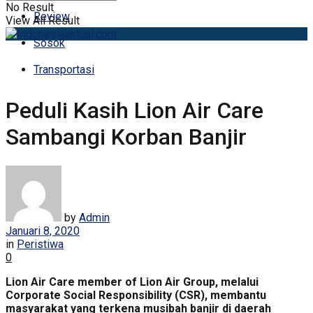
No Result
Review
View All Result
Sosok
Transportasi
Peduli Kasih Lion Air Care
Sambangi Korban Banjir
by
Admin
Januari 8, 2020
in
Peristiwa
0
Lion Air Care member of Lion Air Group, melalui
Corporate Social Responsibility (CSR), membantu
masyarakat yang terkena musibah banjir di daerah