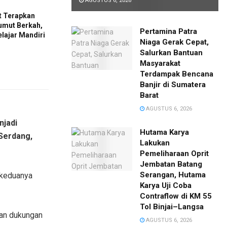
AGUSTUS 6, 2026
 Terapkan
umut Berkah,
Pertamina Patra
elajar Mandiri
Niaga Gerak Cepat,
Salurkan Bantuan
Masyarakat
Terdampak Bencana
Banjir di Sumatera
Barat
AGUSTUS 6, 2026
njadi
Hutama Karya
 Serdang,
Lakukan
Pemeliharaan Oprit
Jembatan Batang
Serangan, Hutama
 keduanya
Karya Uji Coba
Contraflow di KM 55
Tol Binjai–Langsa
dan dukungan
AGUSTUS 6, 2026