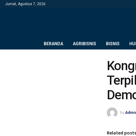
Jumat, Agustus 7, 2026
BERANDA
AGRIBISNIS
BISNIS
HU
Kongr
Terpi
Demo
by
Admi
Related post