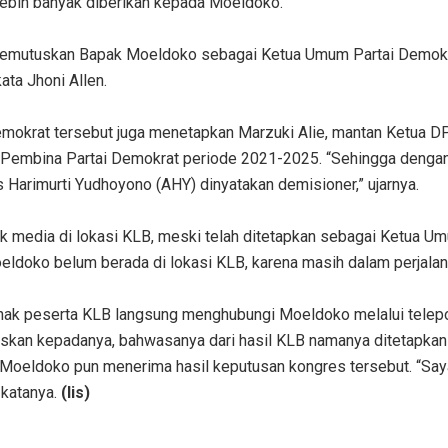
lebih banyak diberikan kepada Moeldoko.
memutuskan Bapak Moeldoko sebagai Ketua Umum Partai Demokr
ata Jhoni Allen.
mokrat tersebut juga menetapkan Marzuki Alie, mantan Ketua D
Pembina Partai Demokrat periode 2021-2025. “Sehingga denga
s Harimurti Yudhoyono (AHY) dinyatakan demisioner,” ujarnya.
 media di lokasi KLB, meski telah ditetapkan sebagai Ketua Um
ldoko belum berada di lokasi KLB, karena masih dalam perjalan
hak peserta KLB langsung menghubungi Moeldoko melalui telepo
elaskan kepadanya, bahwasanya dari hasil KLB namanya ditetapka
Moeldoko pun menerima hasil keputusan kongres tersebut. “Saya
 katanya.
(lis)