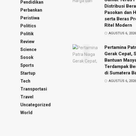
Pendidikan
Distribusi Bera
Perbankan
Pasokan dan 
Peristiwa
serta Beras P
Ritel Modern
Politics
Politik
AGUSTUS 6, 202
Review
Pertamina Pat
Science
Gerak Cepat, 
Sosok
Bantuan Masya
Sports
Terdampak Ben
di Sumatera Ba
Startup
Tech
AGUSTUS 6, 202
Transportasi
Travel
Uncategorized
World