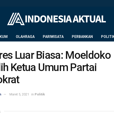
KUM
OLAHRAGA
PARIWISATA
PERBANKAN
POLITI
es Luar Biasa: Moeldoko
lih Ketua Umum Partai
krat
n
Maret 5, 2021
in
Politik
s