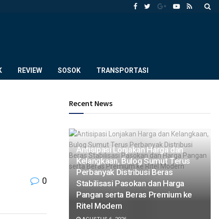
K
REVIEW
SOSOK
TRANSPORTASI
Recent News
Antisipasi Lonjakan Harga dan
Kelangkaan, Bulog Sumut Terus
Perbanyak Distribusi Beras
0
Stabilisasi Pasokan dan Harga
Pangan serta Beras Premium ke
Ritel Modern