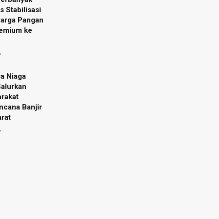
s Stabilisasi
Harga Pangan
remium ke
6
ra Niaga
Salurkan
rakat
cana Banjir
rat
6