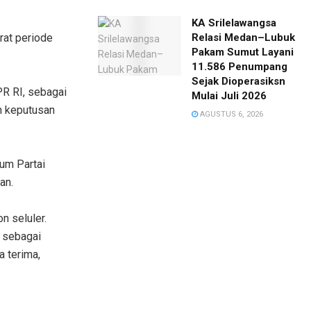
KA Srilelawangsa
at periode
Relasi Medan–Lubuk
Pakam Sumut Layani
11.586 Penumpang
Sejak Dioperasiksn
PR RI, sebagai
Mulai Juli 2026
n keputusan
AGUSTUS 6, 2026
um Partai
an.
n seluler.
n sebagai
 terima,