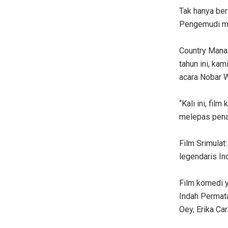
Tak hanya be
Pengemudi me
Country Mana
tahun ini, ka
acara Nobar W
“Kali ini, fil
melepas pena
Film Srimulat
legendaris Ind
Film komedi y
Indah Permata
Oey, Erika Car