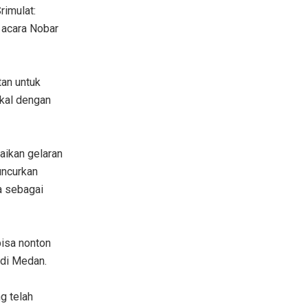
imulat:
 acara Nobar
tan untuk
okal dengan
maikan gelaran
uncurkan
a sebagai
bisa nonton
 di Medan.
g telah