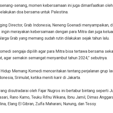
rsenang-senang, momen kebersamaan ini juga dimanfaatkan oleh 
lakukan doa bersama untuk Palestina.
ging Director, Grab Indonesia, Neneng Goenadi menyampaikan, d
mi ingin merayakan kebersamaan dengan para Mitra dan juga kelu
arga Grab yang memang sudah rutin dilakukan sejak tahun lalu.
m komedi sengaja dipilih agar para Mitra bisa tertawa bersama sek
t, agar semakin semangat menyambut tahun 2024,” sebutnya.
: Hidup Memang Komedi menceritakan tentang perjalanan grup l
onesia, Srimulat, ketika meniti karir di Jakarta.
ang disutradarai oleh Fajar Nugros ini bertabur bintang seperti J
sari, Rano Karno, Teuku Rifnu Wikana, Ibnu Jamil, Dimas Anggar
lina, Elang El Gibran, Zulfa Maharani, Nunung, dan Tessy.