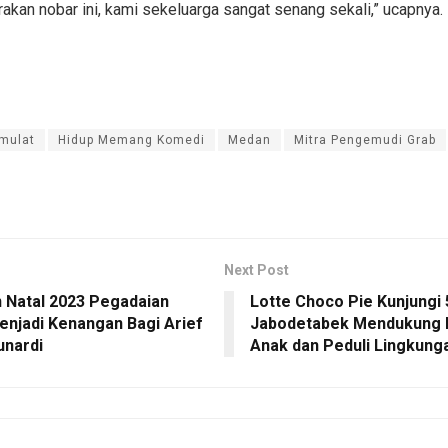
kan nobar ini, kami sekeluarga sangat senang sekali,” ucapnya.
imulat
Hidup Memang Komedi
Medan
Mitra Pengemudi Grab
Next Post
 Natal 2023 Pegadaian
Lotte Choco Pie Kunjungi 
njadi Kenangan Bagi Arief
Jabodetabek Mendukung K
unardi
Anak dan Peduli Lingkung