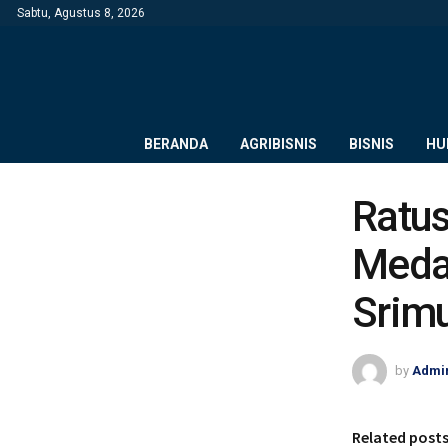
Sabtu, Agustus 8, 2026
BERANDA
AGRIBISNIS
BISNIS
HU
Ratus
Meda
Srim
by
Admi
Related post