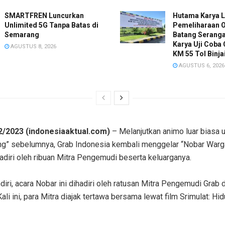
SMARTFREN Luncurkan
Hutama Karya 
Unlimited 5G Tanpa Batas di
Pemeliharaan O
Semarang
Batang Serang
Karya Uji Coba 
AGUSTUS 8, 2026
KM 55 Tol Binj
AGUSTUS 6, 2026
2/2023 (indonesiaaktual.com)
– Melanjutkan animo luar biasa u
ng” sebelumnya, Grab Indonesia kembali menggelar “Nobar Warga
hadiri oleh ribuan Mitra Pengemudi beserta keluarganya.
iri, acara Nobar ini dihadiri oleh ratusan Mitra Pengemudi Grab 
Kali ini, para Mitra diajak tertawa bersama lewat film Srimulat: 