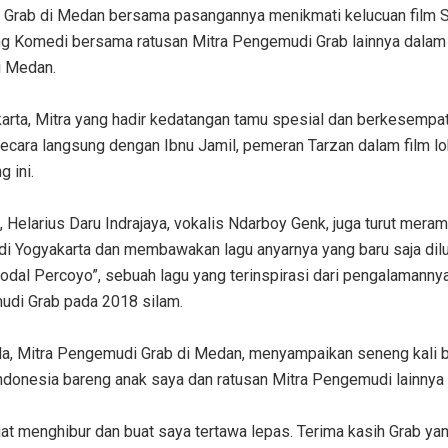
 Grab di Medan bersama pasangannya menikmati kelucuan film Sr
 Komedi bersama ratusan Mitra Pengemudi Grab lainnya dalam
i Medan.
arta, Mitra yang hadir kedatangan tamu spesial dan berkesempa
secara langsung dengan Ibnu Jamil, pemeran Tarzan dalam film l
g ini.
, Helarius Daru Indrajaya, vokalis Ndarboy Genk, juga turut mera
di Yogyakarta dan membawakan lagu anyarnya yang baru saja dil
Modal Percoyo”, sebuah lagu yang terinspirasi dari pengalamanny
udi Grab pada 2018 silam.
da, Mitra Pengemudi Grab di Medan, menyampaikan seneng kali 
ndonesia bareng anak saya dan ratusan Mitra Pengemudi lainnya
at menghibur dan buat saya tertawa lepas. Terima kasih Grab yan