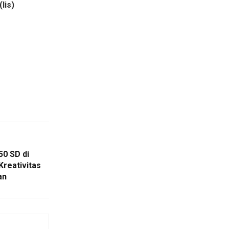
(lis)
50 SD di
reativitas
an