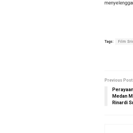
menyelenggara
Tags:
Film Sr
Previous Post
Perayaan
Medan Me
Rinardi S