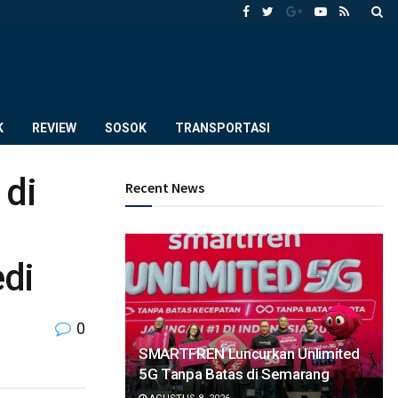
K
REVIEW
SOSOK
TRANSPORTASI
 di
Recent News
di
0
SMARTFREN Luncurkan Unlimited
5G Tanpa Batas di Semarang