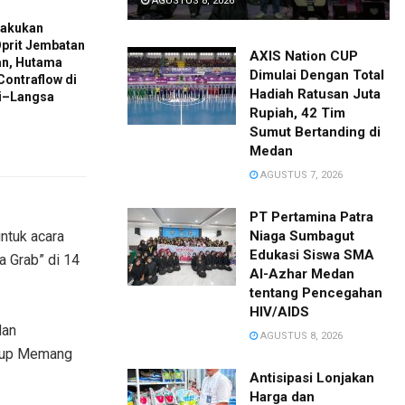
AGUSTUS 8, 2026
Lakukan
prit Jembatan
AXIS Nation CUP
an, Hutama
Dimulai Dengan Total
Contraflow di
Hadiah Ratusan Juta
ai–Langsa
Rupiah, 42 Tim
Sumut Bertanding di
Medan
AGUSTUS 7, 2026
PT Pertamina Patra
ntuk acara
Niaga Sumbagut
Edukasi Siswa SMA
 Grab” di 14
Al-Azhar Medan
tentang Pencegahan
HIV/AIDS
dan
AGUSTUS 8, 2026
Hidup Memang
Antisipasi Lonjakan
Harga dan