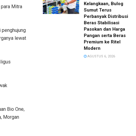
Kelangkaan, Bulog
para Mitra
Sumut Terus
Perbanyak Distribusi
Beras Stabilisasi
Pasokan dan Harga
i penghujung
Pangan serta Beras
arganya lewat
Premium ke Ritel
Modern
AGUSTUS 6, 2026
aligus
awak
uan Bio One,
a, Morgan