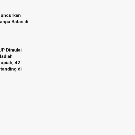
uncurkan
anpa Batas di
6
UP Dimulai
Hadiah
Rupiah, 42
tanding di
6