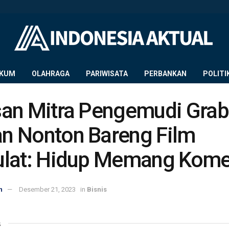
KUM
OLAHRAGA
PARIWISATA
PERBANKAN
POLITI
an Mitra Pengemudi Grab
n Nonton Bareng Film
ulat: Hidup Memang Kome
n
Desember 21, 2023
in
Bisnis
s