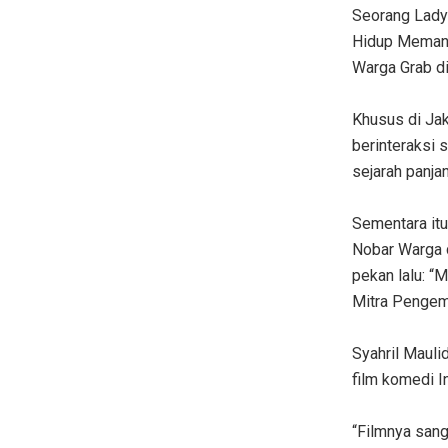
Seorang Lady
Hidup Memang
Warga Grab d
Khusus di Jak
berinteraksi 
sejarah panjan
Sementara itu
Nobar Warga 
pekan lalu: “
Mitra Pengem
Syahril Mauli
film komedi I
“Filmnya sang