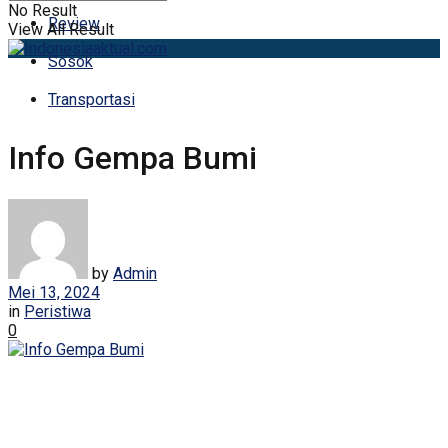
No Result
Review
View All Result
Sosok
Transportasi
Info Gempa Bumi
by
Admin
Mei 13, 2024
in
Peristiwa
0