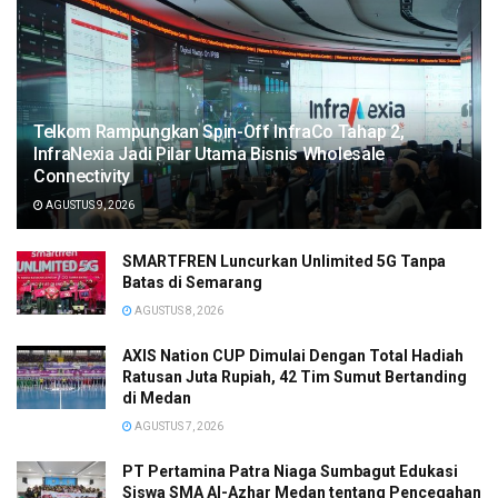
Telkom Rampungkan Spin-Off InfraCo Tahap 2,
InfraNexia Jadi Pilar Utama Bisnis Wholesale
Connectivity
AGUSTUS 9, 2026
SMARTFREN Luncurkan Unlimited 5G Tanpa
Batas di Semarang
AGUSTUS 8, 2026
AXIS Nation CUP Dimulai Dengan Total Hadiah
Ratusan Juta Rupiah, 42 Tim Sumut Bertanding
di Medan
AGUSTUS 7, 2026
PT Pertamina Patra Niaga Sumbagut Edukasi
Siswa SMA Al-Azhar Medan tentang Pencegahan