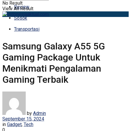
No Result
Review
View All Result
Sosok
Transportasi
Samsung Galaxy A55 5G
Gaming Package Untuk
Menikmati Pengalaman
Gaming Terbaik
by
Admin
September 15, 2024
in
Gadget
,
Tech
0