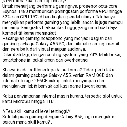
//Performa kuat gaming lancar //
Untuk menunjang performa gamingnya, prosesor octa-core
Exynos 1480 memberikan peningkatan performa GPU hingga
32% dan CPU 15% dibandingkan pendahulunya. Tak hanya
menyajikan performa gaming yang lebih lancar, ia juga mampu
menampilkan grafis berkualitas tinggi, yang membuat daya
kompetitif kamu meningkat.
Pasangkan gaming headphone yang menjadi bagian dari
gaming package Galaxy A55 5G, dan nikmati gaming imersif
dan seru baik dari visual maupun audionya.
Ditambah lagi, dengan cooling system yang 74% lebih besar,
smartphone ini bakal aman dari overheating.
Khawatir ada bottleneck pada performa? Tidak perlu takut,
dalam gaming package Galaxy A55, varian RAM 8GB dan
internal storage 256GB cukup untuk menyimpan dan
menjalankan lebih banyak aplikasi game favorit kamu.
Kalau penyimpanan internal masih kurang, tersedia slot untuk
kartu MicroSD hingga 1TB.
//Tes skill kamu di level tertinggi//
Setelah puas gaming dengan Galaxy A55, ingin mengukur
sejauh mana skill kamu? .