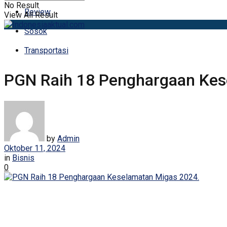
No Result
Review
View All Result
Sosok
Transportasi
PGN Raih 18 Penghargaan Kes
by
Admin
Oktober 11, 2024
in
Bisnis
0