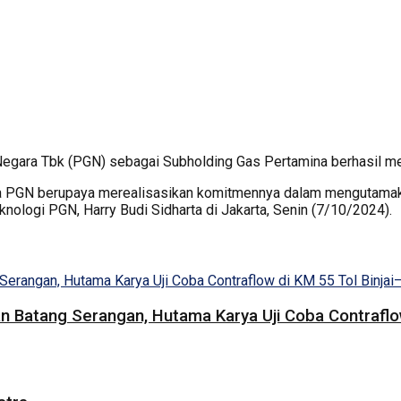
egara Tbk (PGN) sebagai Subholding Gas Pertamina berhasil m
 PGN berupaya merealisasikan komitmennya dalam mengutamakan
Teknologi PGN, Harry Budi Sidharta di Jakarta, Senin (7/10/2024).
 Batang Serangan, Hutama Karya Uji Coba Contraflow