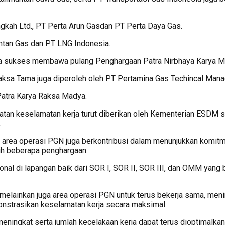
ngkah Ltd., PT Perta Arun Gasdan ⁠PT Perta Daya Gas.
mtan Gas dan PT LNG Indonesia.
juga sukses membawa pulang Penghargaan Patra Nirbhaya Karya M
aksa Tama juga diperoleh oleh PT Pertamina Gas Techincal Mana
atra Karya Raksa Madya.
tan keselamatan kerja turut diberikan oleh Kementerian ESDM sa
.
wa area operasi PGN juga berkontribusi dalam menunjukkan komi
ih beberapa penghargaan.
nal di lapangan baik dari SOR I, SOR II, SOR III, dan OMM yang be
 melainkan juga area operasi PGN untuk terus bekerja sama, meni
nstrasikan keselamatan kerja secara maksimal.
 meningkat serta jumlah kecelakaan kerja dapat terus dioptimalka