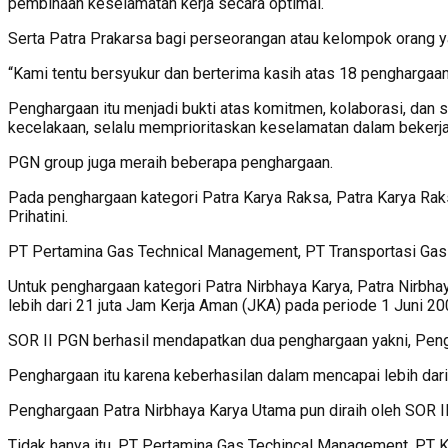
pembinaan keselamatan kerja secara optimal.
Serta Patra Prakarsa bagi perseorangan atau kelompok orang 
“Kami tentu bersyukur dan berterima kasih atas 18 penghargaan
Penghargaan itu menjadi bukti atas komitmen, kolaborasi, dan 
kecelakaan, selalu memprioritaskan keselamatan dalam bekerj
PGN group juga meraih beberapa penghargaan.
Pada penghargaan kategori Patra Karya Raksa, Patra Karya Raks
Prihatini.
PT Pertamina Gas Technical Management, PT Transportasi Gas 
Untuk penghargaan kategori Patra Nirbhaya Karya, Patra Nirb
lebih dari 21 juta Jam Kerja Aman (JKA) pada periode 1 Juni 2
SOR II PGN berhasil mendapatkan dua penghargaan yakni, Peng
Penghargaan itu karena keberhasilan dalam mencapai lebih da
Penghargaan Patra Nirbhaya Karya Utama pun diraih oleh SOR II
Tidak hanya itu, ⁠PT Pertamina Gas Techincal Management, PT 