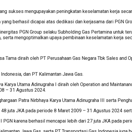
yang sukses mengupayakan peningkatan keselamatan kerja secar
 yang berhasil dicapai atas dedikasi dan kerjasama dari PGN Gr
sinergitas PGN Group selaku Subholding Gas Pertamina untuk ter
a, serta mengoptimalkan upaya pembinaan keselamatan kerja se
a Tama diraih oleh PT Perusahaan Gas Negara Tbk Sales and Opera
Indonesia, dan PT Kalimantan Jawa Gas.
haya Karya Utama Adinugraha I diraih oleh Operation and Maint
008 – 31 Agustus 2024.
hargaan Patra Nirbhaya Karya Utama Adinugraha III serta Pengha
ri 48 juta JKA pada periode 8 Maret 2009 – 31 Agustus 2024 se
I PGN karena berhasil mencapai lebih dari 27 juta JKA pada per
Kalimantan Jawa Gas, serta PT Transportasi Gas Indonesia juga 