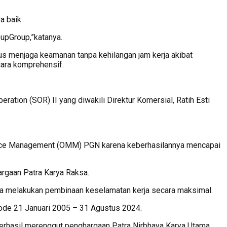
a baik.
oupGroup,”katanya.
us menjaga keamanan tanpa kehilangan jam kerja akibat
cara komprehensif.
tion (SOR) II yang diwakili Direktur Komersial, Ratih Esti
anance Management (OMM) PGN karena keberhasilannya mencapai
rgaan Patra Karya Raksa.
rta melakukan pembinaan keselamatan kerja secara maksimal.
iode 21 Januari 2005 – 31 Agustus 2024.
berhasil merenggut penghargaan Patra Nirbhaya Karya Utama