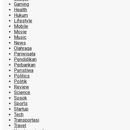
Gaming
Health
Hukum
Lifestyle
Mobile
Movie
Music
News
Olahraga
Pariwisata
Pendidikan
Perbankan
Peristiwa
Politics
Politik
Review
Science
Sosok
Sports
Startup
Tech
Transportasi
Travel