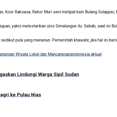
an, Koor Raksasa, Rekor Muri seni melipat kain Bulang Sulappei, 
ujuan, yakni melestarikan ulos Simalungun itu. Sebab, saat ini 
edikut pula yang menenun. Pemerintah khawatir, jika hal ini ber
unjungan Wisata Lokal dan Mancanegara
indonesia aktual
ugaskan Lindungi Warga Sipil Sudan
agri ke Pulau Nias