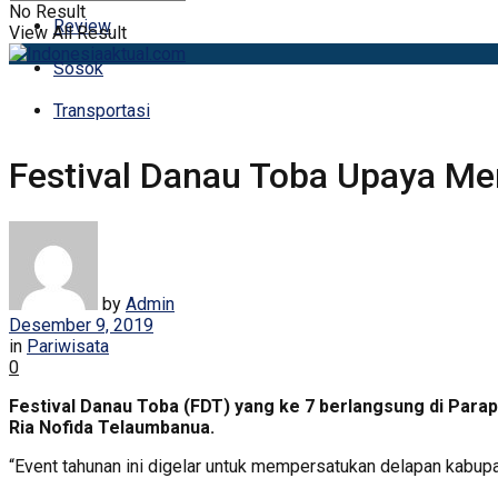
No Result
Review
View All Result
Sosok
Transportasi
Festival Danau Toba Upaya Me
by
Admin
Desember 9, 2019
in
Pariwisata
0
Festival Danau Toba (FDT) yang ke 7 berlangsung di Para
Ria Nofida Telaumbanua.
“Event tahunan ini digelar untuk mempersatukan delapan kabup