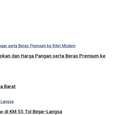
Pasokan dan Harga Pangan serta Beras Premium ke
a Barat
 di KM 55 Tol Binjai–Langsa