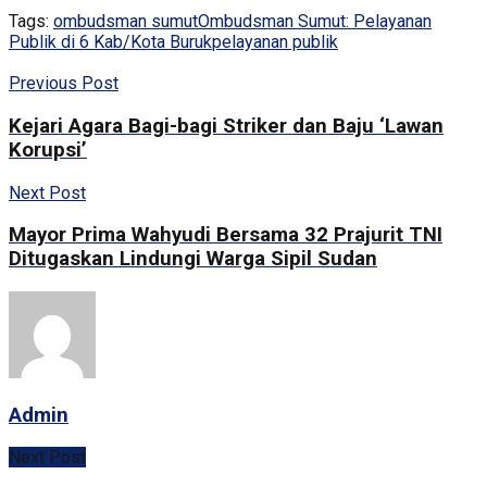
Tags:
ombudsman sumut
Ombudsman Sumut: Pelayanan
Publik di 6 Kab/Kota Buruk
pelayanan publik
Previous Post
Kejari Agara Bagi-bagi Striker dan Baju ‘Lawan
Korupsi’
Next Post
Mayor Prima Wahyudi Bersama 32 Prajurit TNI
Ditugaskan Lindungi Warga Sipil Sudan
Admin
Next Post