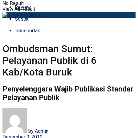
No Result
Review
View All Result
Sosok
Transportasi
Ombudsman Sumut:
Pelayanan Publik di 6
Kab/Kota Buruk
Penyelenggara Wajib Publikasi Standar
Pelayanan Publik
by
Admin
Desember 9, 2019