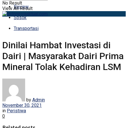
No Result
Review
View All Result
Sosok
Transportasi
Dinilai Hambat Investasi di
Dairi | Masyarakat Dairi Prima
Mineral Tolak Kehadiran LSM
by
Admin
November 30, 2021
in
Peristiwa
0
Related posts